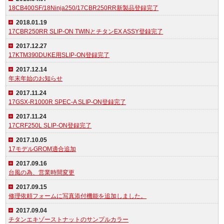
18CB400SF/18Ninja250/17CBR250RR新製品登録完了
2018.01.19
17CBR250RR SLIP-ON TWINとチタンEX ASSY登録完了
2017.12.27
17KTM390DUKE用SLIP-ON登録完了
2017.12.14
年末年始のお知らせ
2017.11.24
17GSX-R1000R SPEC-A SLIP-ON登録完了
2017.11.24
17CRF250L SLIP-ON登録完了
2017.10.05
17モデルGROM適合追加
2017.09.16
台風の為、営業時間変更
2017.09.15
修理依頼フォームに写真添付機能を追加しました。
2017.09.04
チタンエキゾーストナットのサンプルカラー