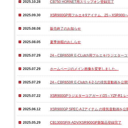
2025.10.28
CB750 HORNET用スリップオン登録完了
2025.09.30
XSR900GP用フルエキ9アイテム、25～XSR9
2025.08.08
販売終了のお知らせ
2025.08.05
夏季休暇のおしらせ
2025.07.29
24～CBR650R E-CLutch用フルエキ/ラジエタ
2025.07.29
ホームページのメイン画像を変更しました。
2025.07.29
24～CBR650R E-Clutch 4-2-1の排気音動画を
2025.07.22
XSR900GPラジエターコアガード/25～YZF-R
2025.06.12
XSR900GP SPEC-A 2アイテム の排気音動画を
2025.05.29
CB1300SF/X-ADV/XSR900GP新製品登録完了