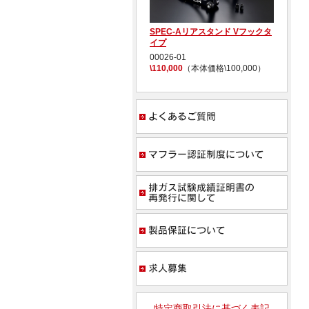
CB1000F ラジエターコアガード
SPEC-Aリアスタンド Vフックタ
S
イプ
ッ
00022-23
\21,450
（本体価格\19,500）
00026-01
0
\110,000
（本体価格\100,000）
\1
よく
マフ
排ガ
製品
求人
特定商取引法に基づく表記