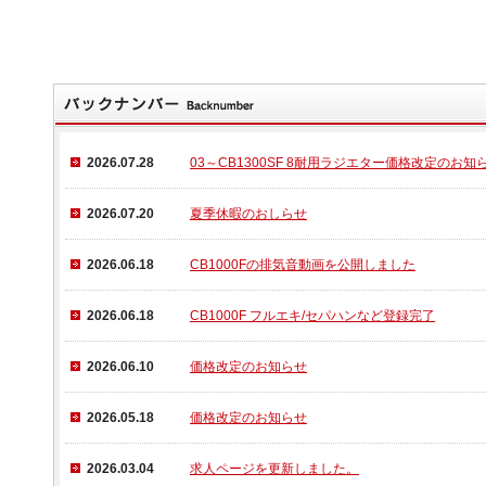
PEC-Aリアスタンド コーンフ
リアスタンド コーンフックkit
CB
クタイプ
00026-04
000
0026-02
\33,000
（本体価格\30,000）
\21,
10,000
（本体価格\100,000）
2026.07.28
03～CB1300SF 8耐用ラジエター価格改定のお知
あるご質問
2026.07.20
夏季休暇のおしらせ
ラー認証制度について
2026.06.18
CB1000Fの排気音動画を公開しました
ス試験成績証明書の再発行に関して
2026.06.18
CB1000F フルエキ/セパハンなど登録完了
保証について
2026.06.10
価格改定のお知らせ
募集
2026.05.18
価格改定のお知らせ
2026.03.04
求人ページを更新しました。