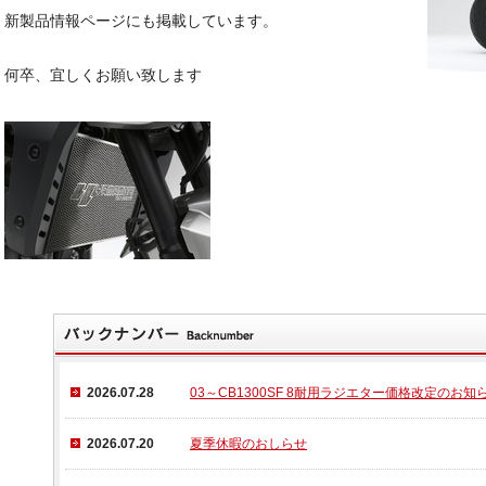
新製品情報ページにも掲載しています。
PEC-Aリアスタンド Vフックタ
SPEC-Aリアスタンド コーンフ
CB1
プ
ックタイプ
110
何卒、宜しくお願い致します
0026-01
00026-02
\387
10,000
（本体価格\100,000）
\110,000
（本体価格\100,000）
あるご質問
ラー認証制度について
ス試験成績証明書の再発行に関して
保証について
2026.07.28
03～CB1300SF 8耐用ラジエター価格改定のお知
募集
2026.07.20
夏季休暇のおしらせ