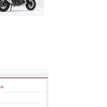
000F TI4-2-1 チタン
16-21TTN
,200
（本体価格\352,000）
バックナンバー
らせ