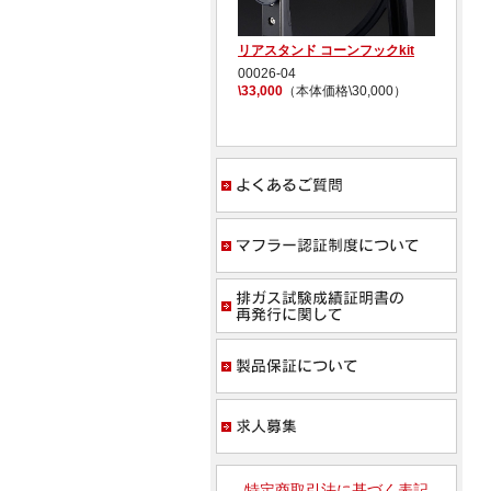
CB1000F TI4-2-1 チタン
リアスタンド コーンフックkit
S
イ
11016-21TTN
00026-04
\387,200
（本体価格\352,000）
\33,000
（本体価格\30,000）
0
\1
よく
マフ
排ガ
製品
求人
特定商取引法に基づく表記