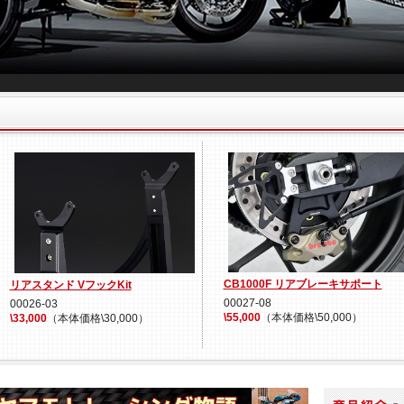
CB1000F リアブレーキサポート
リアスタンド VフックKit
00027-08
00026-03
\55,000
（本体価格\50,000）
\33,000
（本体価格\30,000）