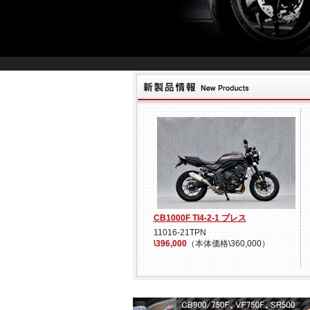
CB1000F TI4-2-1 プレス
11016-21TPN
\396,000
（本体価格\360,000）