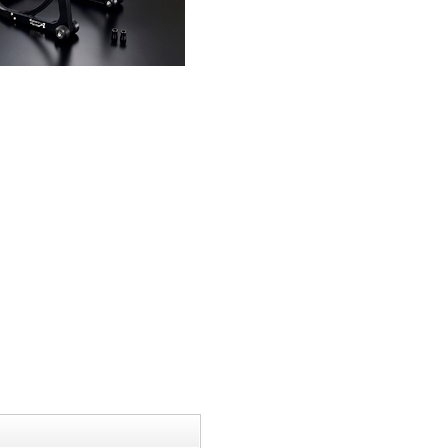
000F TI4-2-1 RACE チタン
17-21TTR
,000
（本体価格\300,000）
バックナンバー