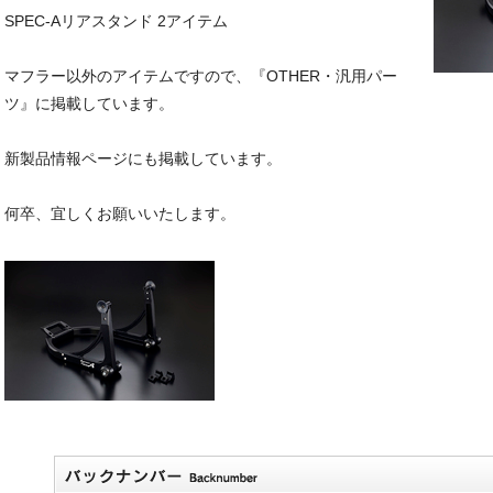
SPEC-Aリアスタンド 2アイテム
B1000F エンジンカバーセット
リアスタンド VフックKit
CB1
0027-06
00026-03
110
マフラー以外のアイテムですので、『OTHER・汎用パー
3,000
（本体価格\30,000）
\33,000
（本体価格\30,000）
\330
ツ』に掲載しています。
新製品情報ページにも掲載しています。
あるご質問
何卒、宜しくお願いいたします。
ラー認証制度について
ス試験成績証明書の再発行に関して
保証について
募集