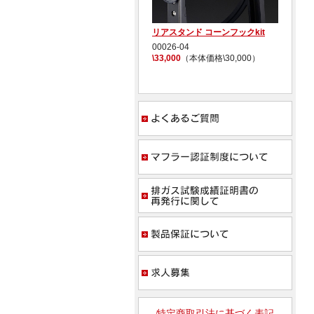
CB1000F TI4-2-1 RACE チタン
リアスタンド コーンフックkit
C
11017-21TTR
00026-04
0
\330,000
（本体価格\300,000）
\33,000
（本体価格\30,000）
\3
よく
マフ
排ガ
製品
求人
特定商取引法に基づく表記