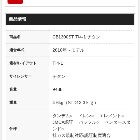
商品情報
CB1300ST TI4-1 チタン
商品名
2010年～モデル
適合年式
TI4-1
素材/レイアウト
チタン
サイレンサー
94db
音量
4.6kg（STD13.3ｋｇ）
重量
タンデム○ ドレン○ エレメント○
JMCA認証 バッフル○ センタースタ
ンド○
仕様
排ガス規制対応/認証制度適合