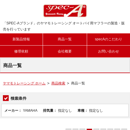
「SPEC-Aブランド」のヤマモトレーシング オートバイ用マフラーの製造・販
売を行っています
新製品情報
商品一覧
specAのこだわり
修理依頼
会社概要
お問い合わせ
商品一覧
ヤマモトレーシング ホーム
商品検索
商品一覧
メーカー：
YAMAHA
排気量：
指定なし
車種：
指定なし