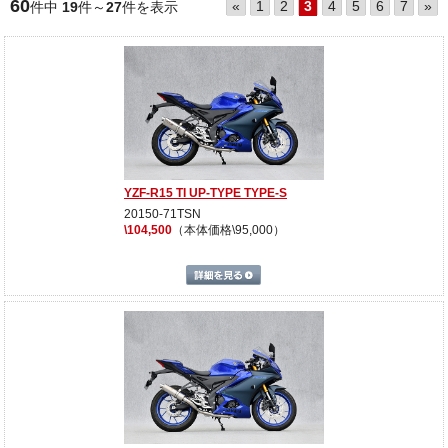
60
«
1
2
3
4
5
6
7
»
件中
19
件～
27
件を表示
YZF-R15 TI UP-TYPE TYPE-S
20150-71TSN
\104,500
（本体価格\95,000）
詳細を見る