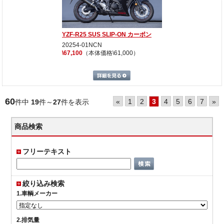
YZF-R25 SUS SLIP-ON カーボン
20254-01NCN
\67,100
（本体価格\61,000）
詳細を見る
60
«
1
2
3
4
5
6
7
»
件中
19
件～
27
件を表示
商品検索
フリーテキスト
絞り込み検索
1.車輌メーカー
2.排気量