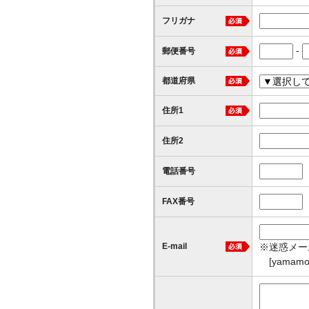
フリガナ
-
郵便番号
都道府県
住所1
住所2
電話番号
FAX番号
※迷惑メー
E-mail
[yamam