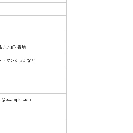
市△△町○番地
・マンションなど
@example.com