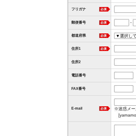
フリガナ
-
郵便番号
都道府県
住所1
住所2
電話番号
FAX番号
※迷惑メー
E-mail
[yamam