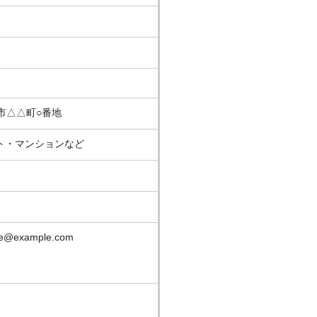
市△△町○番地
・マンションなど
@example.com