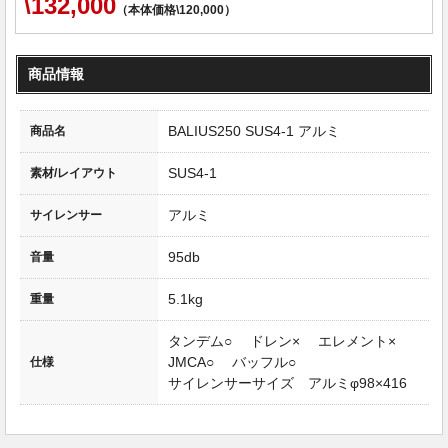
\132,000
（本体価格\120,000）
商品情報
BALIUS250 SUS4-1 アルミ
商品名
SUS4-1
素材/レイアウト
アルミ
サイレンサー
95db
音量
5.1kg
重量
タンデム○ ドレン× エレメント×
JMCA○ バッフル○
仕様
サイレンサーサイズ アルミφ98×416