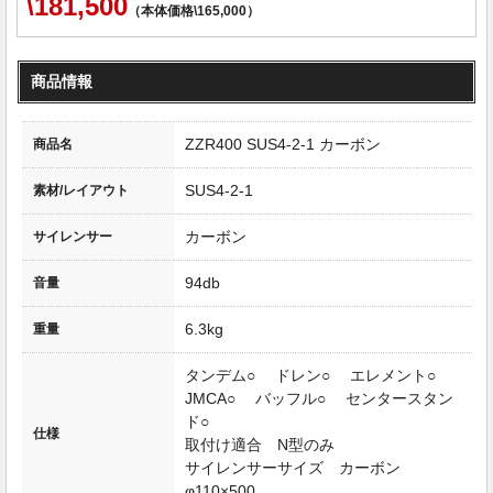
\181,500
（本体価格\165,000）
商品情報
ZZR400 SUS4-2-1 カーボン
商品名
SUS4-2-1
素材/レイアウト
カーボン
サイレンサー
94db
音量
6.3kg
重量
タンデム○ ドレン○ エレメント○
JMCA○ バッフル○ センタースタン
ド○
仕様
取付け適合 N型のみ
サイレンサーサイズ カーボン
φ110×500