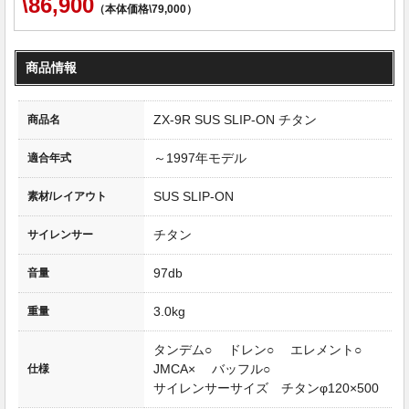
\86,900
（本体価格\79,000）
商品情報
ZX-9R SUS SLIP-ON チタン
商品名
～1997年モデル
適合年式
SUS SLIP-ON
素材/レイアウト
チタン
サイレンサー
97db
音量
3.0kg
重量
タンデム○ ドレン○ エレメント○
JMCA× バッフル○
仕様
サイレンサーサイズ チタンφ120×500