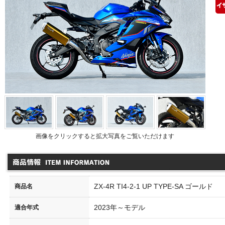
品情報
画像をクリックすると拡大写真をご覧いただけます
ZX-4R TI4-2-1 UP TYPE-SA ゴールド
商品名
B1000F TI4-2-1 カーボン
SPEC-Aリアスタンド Vフックタ
CB
イプ
1016-21TCN
000
2023年～モデル
適合年式
85,000
（本体価格\350,000）
00026-01
\13,
\110,000
（本体価格\100,000）