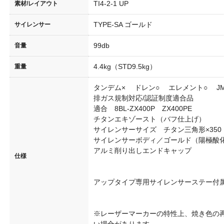
TI4-2-1 UP
素材/レイアウト
あるご質問
TYPE-SA ゴールド
サイレンサー
99db
音量
ラー認証制度について
4.4kg（STD9.5kg）
重量
ス試験成績証明書の再発行に関して
タンデム× ドレン○ エレメント○ J
排ガス規制対応/認証制度適合品
保証について
適合 8BL-ZX400P ZX400PE
チタンエキゾースト（バフ仕上げ）
サイレンサーサイズ チタン三角形×350
募集
サイレンサーボディ／ゴールド（陽極酸
アルミ削り出しエンドキャップ
仕様
アップタイプ専用サイレンサーステー付
※レーザーマーカーの特性上、焼き色の