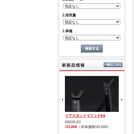
2.排気量
3.車種
新製
CB1000F チタンステムナット
リアスタンド VフックKit
C
00027-03
00026-03
1
\13,200
（本体価格\12,000）
\33,000
（本体価格\30,000）
\3