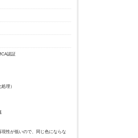
MCA認証
化処理）
属
再現性が低いので、同じ色にならな