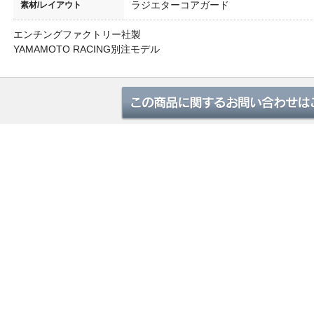
ラジエターコアガード
素材/レイアウト
あるご質問
エンチングファクトリー社製
YAMAMOTO RACING別注モデル
ラー認証制度について
ス試験成績証明書の再発行に関して
保証について
募集