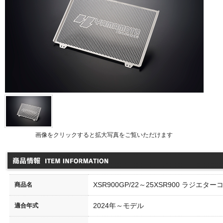
品情報
画像をクリックすると拡大写真をご覧いただけます
XSR900GP/22～25XSR900 ラジエタ
商品名
B1000F チタンステムナット
リアスタンド VフックKit
SP
ック
0027-03
00026-03
2024年～モデル
適合年式
3,200
（本体価格\12,000）
\33,000
（本体価格\30,000）
000
\110