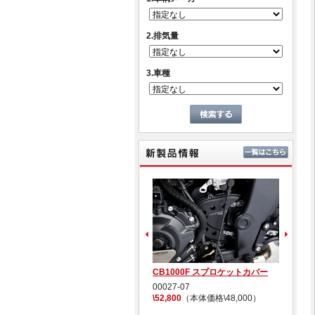
2.排気量
3.車種
新製
SPEC-Aリアスタンド コーンフ
CB1000F スプロケットカバー
C
ックタイプ
00027-07
0
00026-02
\52,800
（本体価格\48,000）
\1
\110,000
（本体価格\100,000）