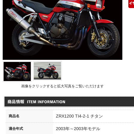
品情報
画像をクリックすると拡大写真をご覧いただけます
PEC-Aリアスタンド Vフックタ
CB1000F セパレートハンドル
リア
ZRX1200 TI4-2-1 チタン
商品名
プ
00027-01
000
0026-01
\55,000
（本体価格\50,000）
\33,
2003年～2003年モデル
適合年式
10,000
（本体価格\100,000）