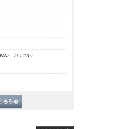
MCA○ バッフル○