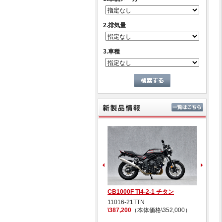
2.排気量
3.車種
新製
リアスタンド コーンフックkit
CB1000F TI4-2-1 チタン
S
イ
00026-04
11016-21TTN
\33,000
（本体価格\30,000）
\387,200
（本体価格\352,000）
0
\1