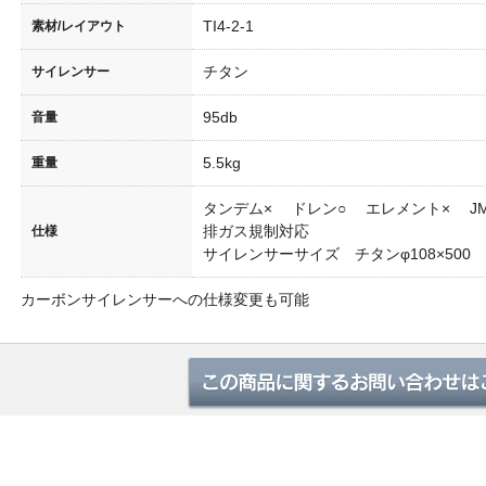
TI4-2-1
素材/レイアウト
あるご質問
チタン
サイレンサー
ラー認証制度について
95db
音量
5.5kg
重量
ス試験成績証明書の再発行に関して
タンデム× ドレン○ エレメント× J
排ガス規制対応
保証について
仕様
サイレンサーサイズ チタンφ108×500
募集
カーボンサイレンサーへの仕様変更も可能