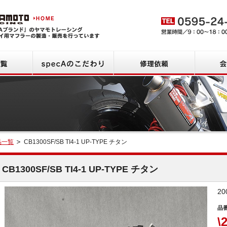
ヤマモトレーシング HOME
商品一覧
specAのこだわり
修理依頼
品一覧
CB1300SF/SB TI4-1 UP-TYPE チタン
検索
CB1300SF/SB TI4-1 UP-TYPE チタン
2
品番
\