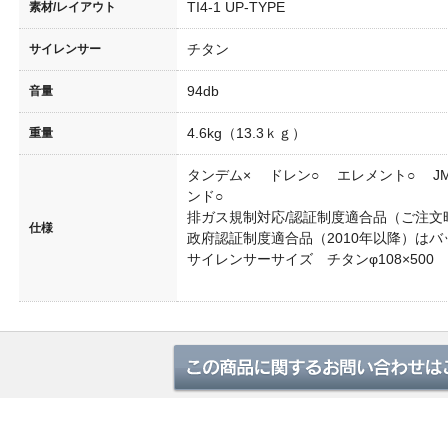
TI4-1 UP-TYPE
素材/レイアウト
あるご質問
チタン
サイレンサー
94db
音量
ラー認証制度について
4.6kg（13.3ｋｇ）
重量
ス試験成績証明書の再発行に関して
タンデム× ドレン○ エレメント○ J
ンド○
保証について
排ガス規制対応/認証制度適合品（ご注文
仕様
政府認証制度適合品（2010年以降）は
サイレンサーサイズ チタンφ108×500
募集