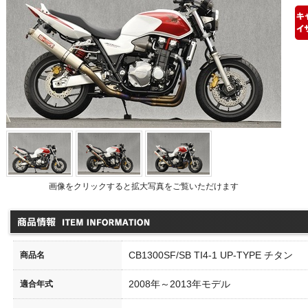
品情報
画像をクリックすると拡大写真をご覧いただけます
CB1300SF/SB TI4-1 UP-TYPE チタン
商品名
アスタンド コーンフックkit
リアスタンド VフックKit
CB1
0026-04
00026-03
110
2008年～2013年モデル
適合年式
3,000
（本体価格\30,000）
\33,000
（本体価格\30,000）
\387