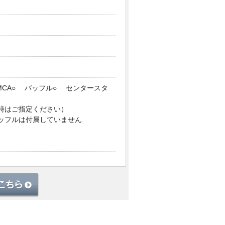
MCA○ バッフル○ センタースタ
時はご指定ください）
バッフルは付属していません