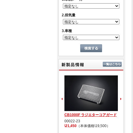
2.排気量
3.車種
新製
CB1000F TI4-2-1 チタン
CB1000F ラジエターコアガード
リ
11016-21TTN
00022-23
0
\387,200
（本体価格\352,000）
\21,450
（本体価格\19,500）
\3