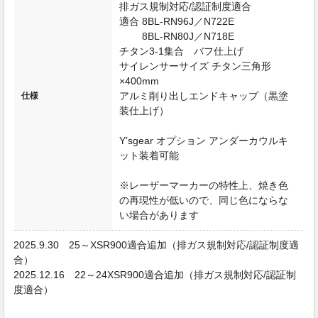
排ガス規制対応/認証制度適合
適合 8BL-RN96J／N722E
8BL-RN80J／N718E
チタン3-1集合 バフ仕上げ
サイレンサーサイズ チタン三角形
×400mm
アルミ削り出しエンドキャップ（黒塗
仕様
装仕上げ）
Y’sgear オプション アンダーカウルキ
ット装着可能
※レーザーマーカーの特性上、焼き色
の再現性が低いので、同じ色にならな
い場合があります
2025.9.30 25～XSR900適合追加（排ガス規制対応/認証制度適
合）
2025.12.16 22～24XSR900適合追加（排ガス規制対応/認証制
度適合）